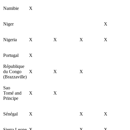
Namibie
X
Niger
X
Nigeria
X
X
X
X
Portugal
X
République
du Congo
X
X
X
(Brazzaville)
Sao
Tomé and
X
X
Principe
Sénégal
X
X
X
Sierra Leone
X
X
X