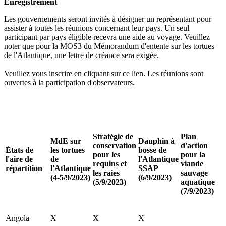
Enregistrement
Les gouvernements seront invités à désigner un représentant pour
assister à toutes les réunions concernant leur pays. Un seul
participant par pays éligible recevra une aide au voyage. Veuillez
noter que pour la MOS3 du Mémorandum d'entente sur les tortues
de l'Atlantique, une lettre de créance sera exigée.
Veuillez vous inscrire en cliquant sur ce lien. Les réunions sont
ouvertes à la participation d'observateurs.
Stratégie de
Plan
MdE sur
Dauphin à
conservation
d'action
États de
les tortues
bosse de
pour les
pour la
l'aire de
de
l'Atlantique
requins et
viande
répartition
l'Atlantique
SSAP
les raies
sauvage
(4-5/9/2023)
(6/9/2023)
(5/9/2023)
aquatique
(7/9/2023)
Angola
X
X
X