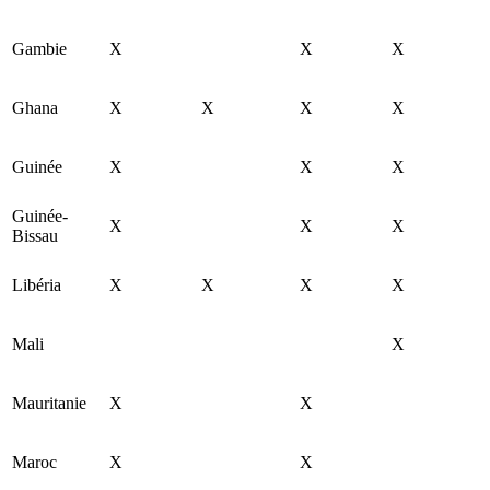
Gambie
X
X
X
Ghana
X
X
X
X
Guinée
X
X
X
Guinée-
X
X
X
Bissau
Libéria
X
X
X
X
Mali
X
Mauritanie
X
X
Maroc
X
X