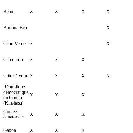
Bénin
X
X
X
X
Burkina Faso
X
Cabo Verde
X
X
Cameroon
X
X
X
Côte d’Ivoire
X
X
X
X
République
démocratique
X
X
X
du Congo
(Kinshasa)
Guinée
X
X
X
équatoriale
Gabon
X
X
X