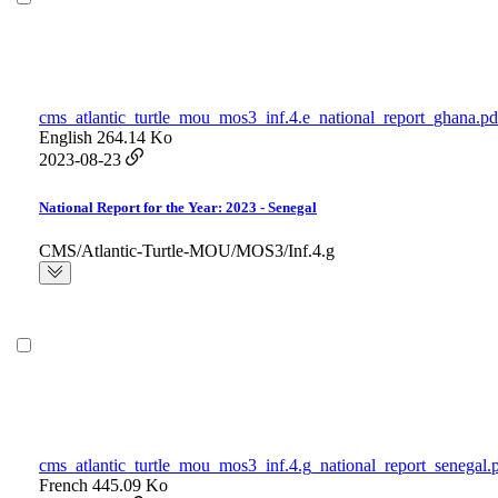
cms_atlantic_turtle_mou_mos3_inf.4.e_national_report_ghana.pd
English
264.14 Ko
2023-08-23
National Report for the Year: 2023 - Senegal
CMS/Atlantic-Turtle-MOU/MOS3/Inf.4.g
cms_atlantic_turtle_mou_mos3_inf.4.g_national_report_senegal.
French
445.09 Ko