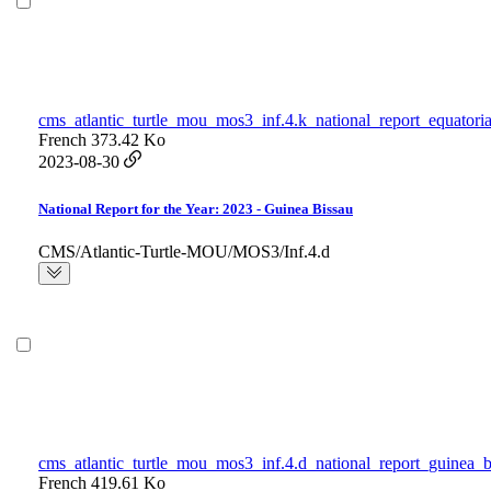
cms_atlantic_turtle_mou_mos3_inf.4.k_national_report_equatori
French
373.42 Ko
2023-08-30
National Report for the Year: 2023 - Guinea Bissau
CMS/Atlantic-Turtle-MOU/MOS3/Inf.4.d
cms_atlantic_turtle_mou_mos3_inf.4.d_national_report_guinea_b
French
419.61 Ko